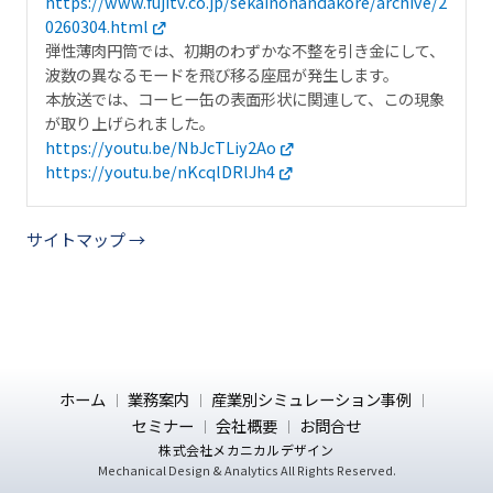
https://www.fujitv.co.jp/sekainonandakore/archive/2
0260304.html
弾性薄肉円筒では、初期のわずかな不整を引き金にして、
波数の異なるモードを飛び移る座屈が発生します。
本放送では、コーヒー缶の表面形状に関連して、この現象
が取り上げられました。
https://youtu.be/NbJcTLiy2Ao
https://youtu.be/nKcqlDRlJh4
サイトマップ
ホーム
業務案内
産業別シミュレーション事例
セミナー
会社概要
お問合せ
株式会社メカニカルデザイン
Mechanical Design & Analytics All Rights Reserved.